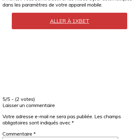
dans les paramètres de votre appareil mobile.
ALLER À 1XBET
5/5 - (2 votes)
Laisser un commentaire
Votre adresse e-mail ne sera pas publiée.
Les champs
obligatoires sont indiqués avec
*
Commentaire
*