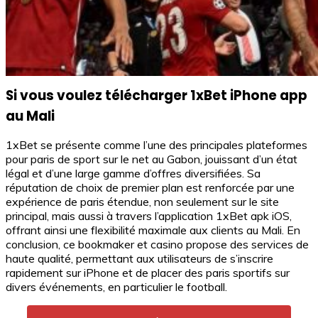
Si vous voulez télécharger 1xBet iPhone app
au Mali
1xBet se présente comme l’une des principales plateformes
pour paris de sport sur le net au Gabon, jouissant d’un état
légal et d’une large gamme d’offres diversifiées. Sa
réputation de choix de premier plan est renforcée par une
expérience de paris étendue, non seulement sur le site
principal, mais aussi à travers l’application 1xBet apk iOS,
offrant ainsi une flexibilité maximale aux clients au Mali. En
conclusion, ce bookmaker et casino propose des services de
haute qualité, permettant aux utilisateurs de s’inscrire
rapidement sur iPhone et de placer des paris sportifs sur
divers événements, en particulier le football.